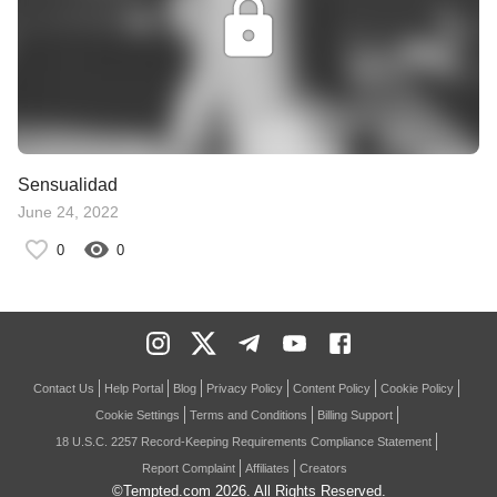
Sensualidad
June 24, 2022
0
0
Contact Us
Help Portal
Blog
Privacy Policy
Content Policy
Cookie Policy
Cookie Settings
Terms and Conditions
Billing Support
18 U.S.C. 2257 Record-Keeping Requirements Compliance Statement
Report Complaint
Affiliates
Creators
©Tempted.com
2026
. All Rights Reserved.