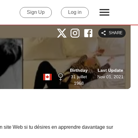
Sign Up
Log in
SHARE
Birthday
Last Update
31 juillet
Nov 01, 2021
1968
on site Web si tu désires en apprendre davantage sur 