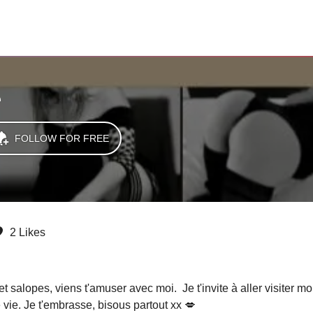
e
FOLLOW FOR FREE
2 Likes
salopes, viens t'amuser avec moi.  Je t'invite à aller visiter m
vie. Je t'embrasse, bisous partout xx 💋 
