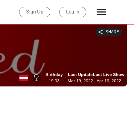
Sign Up
Log in
SHARE
Birthday
Last Update
Last Live Show
19.03
Mar 19, 2022
Apr 16, 2022