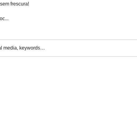
sem frescura!

voc
...
al media, keywords…