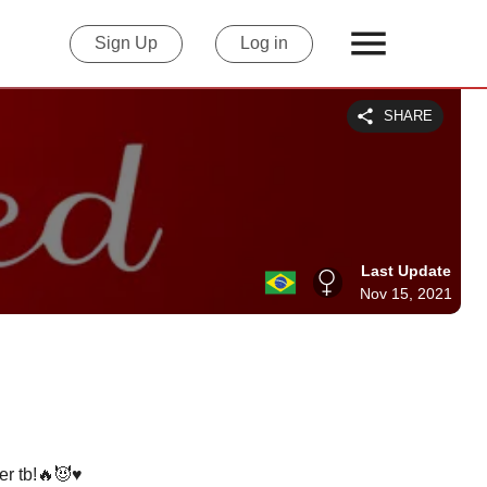
Sign Up
Log in
SHARE
Last Update
Nov 15, 2021
 tb!🔥😈♥️
