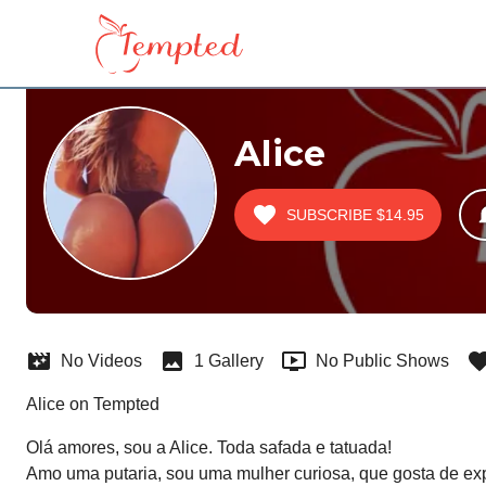
Alice
SUBSCRIBE
$14.95
No Videos
1 Gallery
No Public Shows
Alice on Tempted
Olá amores, sou a Alice. Toda safada e tatuada! 

Amo uma putaria, sou uma mulher curiosa, que gosta de exper